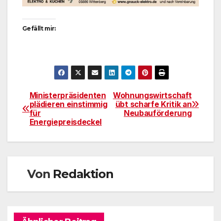
Gefällt mir:
Ministerpräsidenten
Wohnungswirtschaft
Beitragsnavigation
plädieren einstimmig
übt scharfe Kritik an
für
Neubauförderung
Energiepreisdeckel
Von
Redaktion