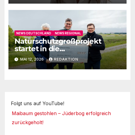
NEWS DEUTSCHLAND
NEWS REGIONAL
Naturschutzgroßprojekt
startet in die
Umsetzungsphase
MAI 12, 2026
REDAKTION
Folgt uns auf YouTube!
Maibaum gestohlen – Jüderbog erfolgreich
zurückgeholt!