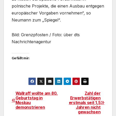
polnische Projekte, die einen Ausbau entgegen
europäischer Vorgaben vornehmen“, so
Neumann zum „Spiegel“.
Bild: Grenzpfosten / Foto: über dts
Nachrichtenagentur
Gefällt mir:
Wallraff wollte am 80.
Zahl der
Beitragsnavigation
Geburtstag in
Erwerbstätigen
Moskau
erstmals seit 1,5
demonstrieren
Jahren nicht
gewachsen