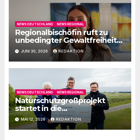
NEWS DEUTSCHLAND
NEWS REGIONAL
Regionalbischöfin ruft zu
unbedingter Gewaltfreiheit
auf
JUNI 30, 2026
REDAKTION
NEWS DEUTSCHLAND
NEWS REGIONAL
Naturschutzgroßprojekt
startet in die
Umsetzungsphase
MAI 12, 2026
REDAKTION