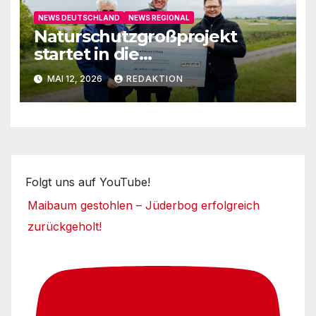
NEWS DEUTSCHLAND
NEWS REGIONAL
Naturschutzgroßprojekt
startet in die
Umsetzungsphase
MAI 12, 2026
REDAKTION
Folgt uns auf YouTube!
Maibaum gestohlen – Jüderbog erfolgreich
zurückgeholt!