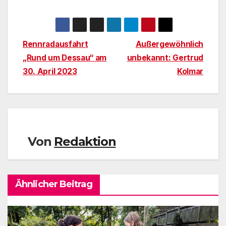
Beitragsnavigation
Rennradausfahrt
Außergewöhnlich
„Rund um Dessau“ am
unbekannt: Gertrud
30. April 2023
Kolmar
Von
Redaktion
Ähnlicher Beitrag