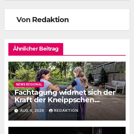
Von
Redaktion
Ähnlicher Beitrag
NEWS REGIONAL
Fachtagung widmet sich der
Kraft der Kneippschen
Elemente
AUG. 6, 2026
REDAKTION