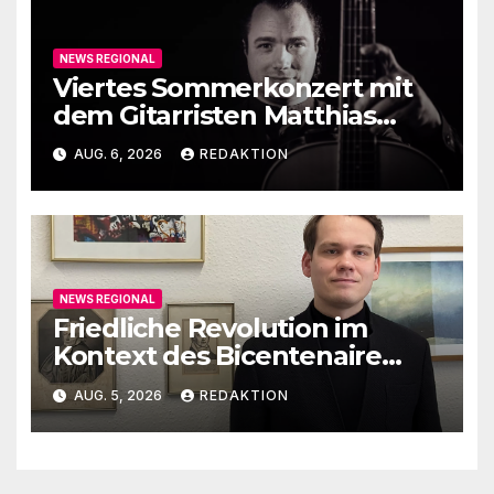
NEWS REGIONAL
Viertes Sommerkonzert mit
dem Gitarristen Matthias
Ehrig
AUG. 6, 2026
REDAKTION
NEWS REGIONAL
Friedliche Revolution im
Kontext des Bicentenaire
1789-1989
AUG. 5, 2026
REDAKTION