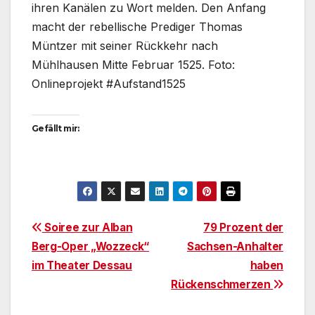
ihren Kanälen zu Wort melden. Den Anfang
macht der rebellische Prediger Thomas
Müntzer mit seiner Rückkehr nach
Mühlhausen Mitte Februar 1525. Foto:
Onlineprojekt #Aufstand1525
Gefällt mir:
Beitragsnavigation
Soiree zur Alban
79 Prozent der
Berg-Oper „Wozzeck“
Sachsen-Anhalter
im Theater Dessau
haben
Rückenschmerzen