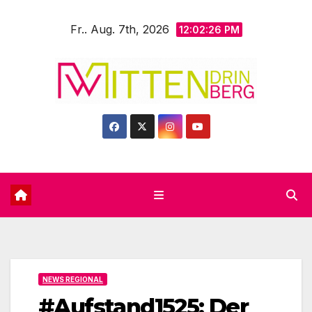
Zum
Fr.. Aug. 7th, 2026
Inhalt
12:02:28 PM
springen
NEWS REGIONAL
#Aufstand1525: Der