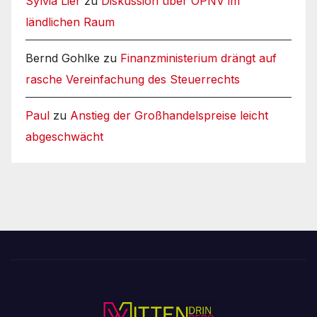
Sylvia Lier
zu
Diskussion über ÖPNV im
ländlichen Raum
Bernd Gohlke
zu
Finanzministerium drängt auf
rasche Vereinfachung des Steuerrechts
Paul
zu
Anstieg der Großhandelspreise leicht
abgeschwächt