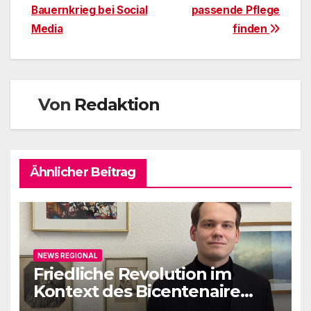
Bauernkrieg bei Social
passende Pflege
Media
finden
Von
Redaktion
Ähnlicher Beitrag
NEWS REGIONAL
Friedliche Revolution im
Kontext des Bicentenaire
1789-1989