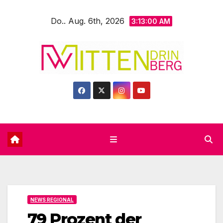
Zum
Do.. Aug. 6th, 2026
Inhalt
3:13:02 AM
springen
NEWS REGIONAL
79 Prozent der