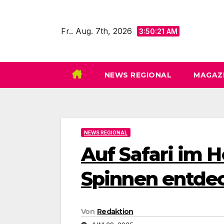
Zum
Inhalt
Fr.. Aug. 7th, 2026
3:50:22 AM
springen
NEWS REGIONAL
MAGAZI
NEWS REGIONAL
Auf Safari im 
Spinnen entde
Von
Redaktion