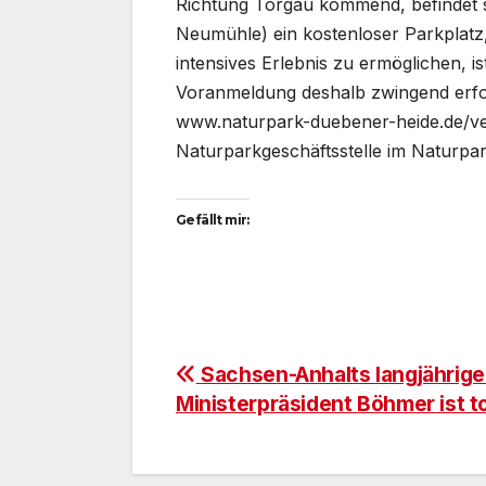
Richtung Torgau kommend, befindet s
Neumühle) ein kostenloser Parkplatz
intensives Erlebnis zu ermöglichen, i
Voranmeldung deshalb zwingend erford
www.naturpark-duebener-heide.de/ver
Naturparkgeschäftsstelle im Naturp
Gefällt mir:
Beitragsnavigatio
Sachsen-Anhalts langjährige
Ministerpräsident Böhmer ist t