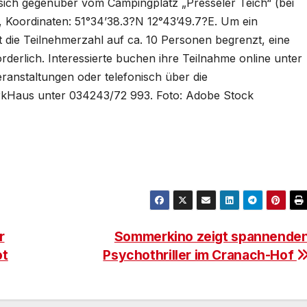
ich gegenüber vom Campingplatz „Presseler Teich“ (bei
, Koordinaten: 51°34’38.3?N 12°43’49.7?E. Um ein
st die Teilnehmerzahl auf ca. 10 Personen begrenzt, eine
erlich. Interessierte buchen ihre Teilnahme online unter
anstaltungen oder telefonisch über die
arkHaus unter 034243/72 993. Foto: Adobe Stock
n
r
Sommerkino zeigt spannende
ot
Psychothriller im Cranach-Hof