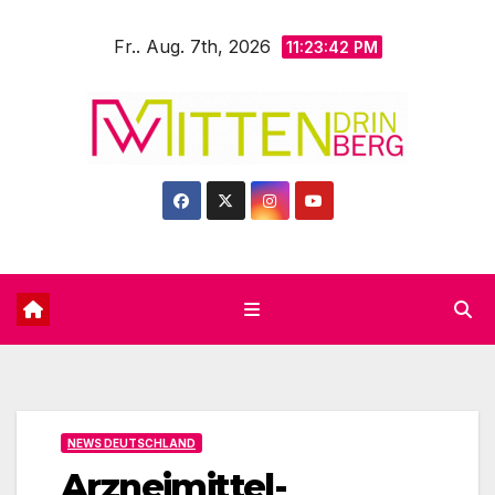
Zum
Fr.. Aug. 7th, 2026
Inhalt
11:23:43 PM
springen
NEWS DEUTSCHLAND
Arzneimittel-