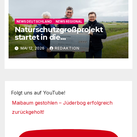
NEWS DEUTSCHLAND
NEWS REGIONAL
Naturschutzgroßprojekt
startet in die
Umsetzungsphase
MAI 12, 2026
REDAKTION
Folgt uns auf YouTube!
Maibaum gestohlen – Jüderbog erfolgreich
zurückgeholt!