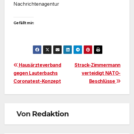
Nachrichtenagentur
Gefällt mir:
Beitragsnavigation
Hausärzteverband
Strack-Zimmermann
gegen Lauterbachs
verteidigt NATO-
Coronatest-Konzept
Beschlüsse
Von
Redaktion