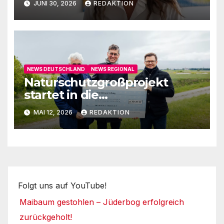
JUNI 30, 2026
REDAKTION
NEWS DEUTSCHLAND
NEWS REGIONAL
Naturschutzgroßprojekt
startet in die
Umsetzungsphase
MAI 12, 2026
REDAKTION
Folgt uns auf YouTube!
Maibaum gestohlen – Jüderbog erfolgreich
zurückgeholt!