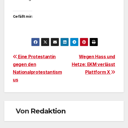
Gefällt mir:
Beitragsnavigation
Eine Protestantin
Wegen Hass und
gegen den
Hetze: EKM verlässt
Nationalprotestantism
Plattform X
us
Von
Redaktion