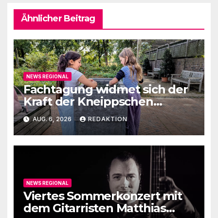
Ähnlicher Beitrag
NEWS REGIONAL
Fachtagung widmet sich der
Kraft der Kneippschen
Elemente
AUG. 6, 2026
REDAKTION
NEWS REGIONAL
Viertes Sommerkonzert mit
dem Gitarristen Matthias