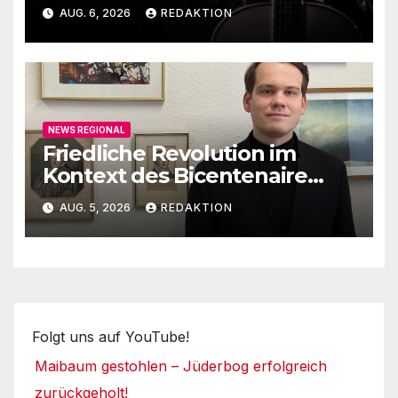
Ehrig
AUG. 6, 2026
REDAKTION
NEWS REGIONAL
Friedliche Revolution im
Kontext des Bicentenaire
1789-1989
AUG. 5, 2026
REDAKTION
Folgt uns auf YouTube!
Maibaum gestohlen – Jüderbog erfolgreich
zurückgeholt!