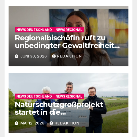
NEWS DEUTSCHLAND
NEWS REGIONAL
Regionalbischöfin ruft zu
unbedingter Gewaltfreiheit
auf
JUNI 30, 2026
REDAKTION
NEWS DEUTSCHLAND
NEWS REGIONAL
Naturschutzgroßprojekt
startet in die
Umsetzungsphase
MAI 12, 2026
REDAKTION