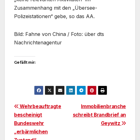
Zusammenhang mit den „Übersee-
Polizeistationen“ gebe, so das AA.
Bild: Fahne von China / Foto: über dts
Nachrichtenagentur
Gefällt mir:
Beitragsnavigation
Wehrbeauftragte
Immobilienbranche
bescheinigt
schreibt Brandbrief an
Bundeswehr
Geywitz
„erbärmlichen