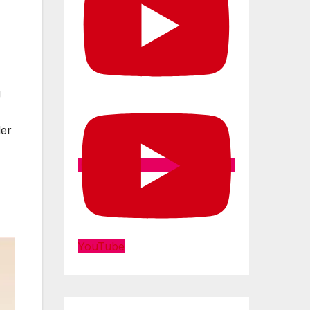
g
der
YouTube