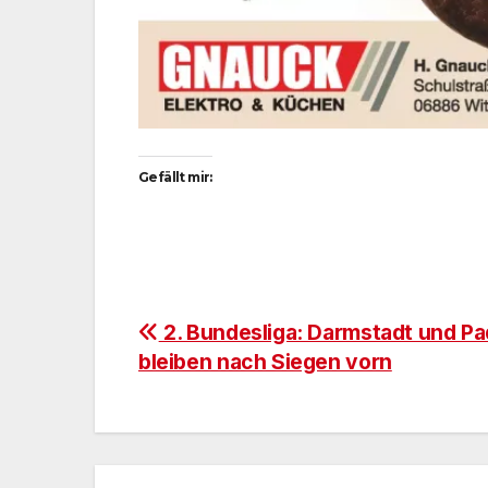
Gefällt mir:
Beitragsnavigation
2. Bundesliga: Darmstadt und P
bleiben nach Siegen vorn