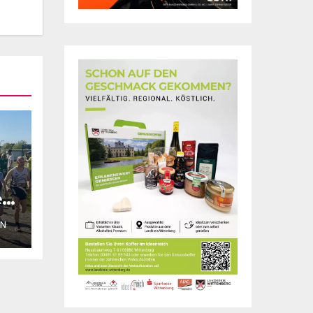
rt
ON