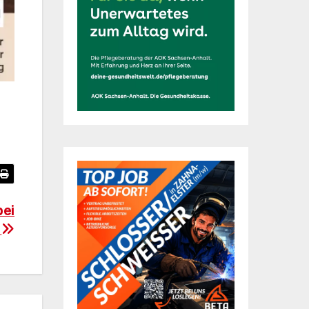
bei
m