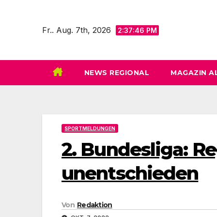
Zum
Inhalt
Fr.. Aug. 7th, 2026
2:37:48 PM
springen
NEWS REGIONAL
MAGAZIN A
SPORTMELDUNGEN
2. Bundesliga: R
unentschieden
Von
Redaktion