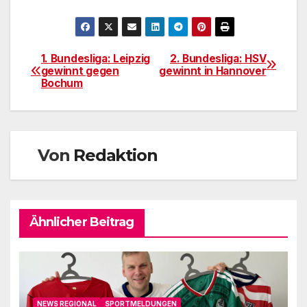
1. Bundesliga: Leipzig
2. Bundesliga: HSV
Beitragsnavigation
gewinnt gegen
gewinnt in Hannover
Bochum
Von
Redaktion
Ähnlicher Beitrag
NEWS REGIONAL
SPORTMELDUNGEN