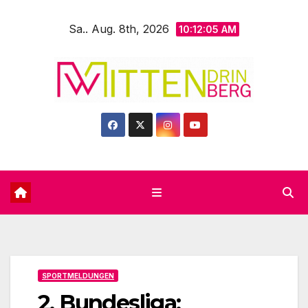
Zum
Sa.. Aug. 8th, 2026
Inhalt
10:12:07 AM
springen
SPORTMELDUNGEN
2. Bundesliga: