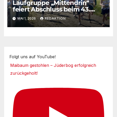
Laufgruppe „Mittendrin“
feiert Abschluss beim 43.
Fläminglauf
MAI 1, 2026
REDAKTION
Folgt uns auf YouTube!
Maibaum gestohlen – Jüderbog erfolgreich
zurückgeholt!