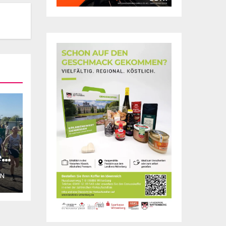
rt
ON