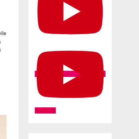
lle
m
i
YouTube