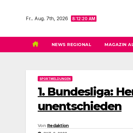
Zum
Inhalt
Fr.. Aug. 7th, 2026
8:12:22 AM
springen
NEWS REGIONAL
MAGAZIN A
SPORTMELDUNGEN
1. Bundesliga: H
unentschieden
Von
Redaktion