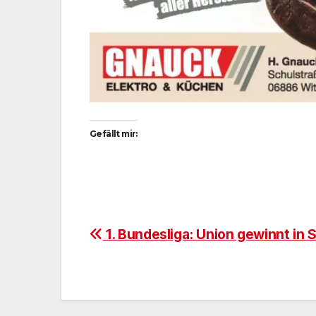
Gefällt mir:
Beitragsnavigation
1. Bundesliga: Union gewinnt in S