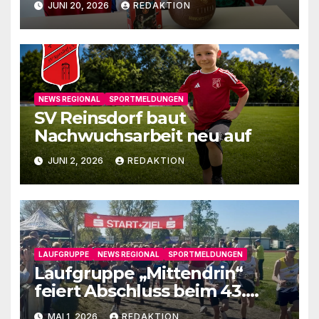
JUNI 20, 2026
REDAKTION
NEWS REGIONAL
SPORTMELDUNGEN
SV Reinsdorf baut
Nachwuchsarbeit neu auf
JUNI 2, 2026
REDAKTION
LAUFGRUPPE
NEWS REGIONAL
SPORTMELDUNGEN
Laufgruppe „Mittendrin“
feiert Abschluss beim 43.
Fläminglauf
MAI 1, 2026
REDAKTION