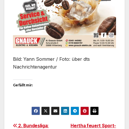
Bild: Yann Sommer / Foto: über dts
Nachrichtenagentur
Gefällt mir:
Beitragsnavigation
2. Bundesliga:
Hertha feuert Sport-