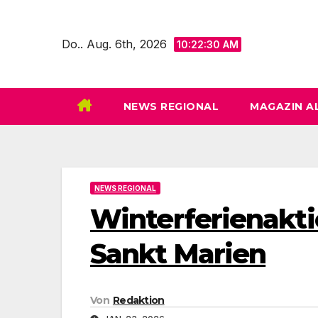
Zum
Inhalt
Do.. Aug. 6th, 2026
10:22:32 AM
springen
NEWS REGIONAL
MAGAZIN A
NEWS REGIONAL
Winterferienakti
Sankt Marien
Von
Redaktion