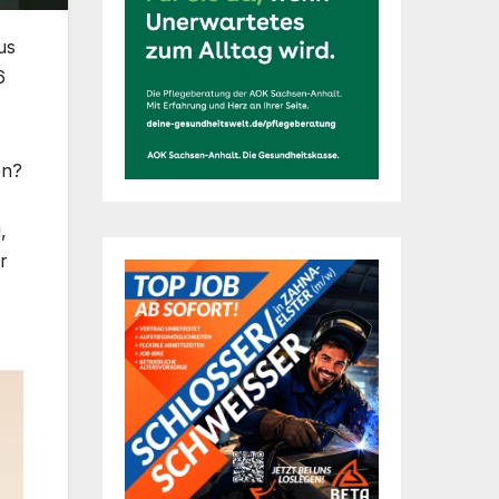
us
6
en?
,
r