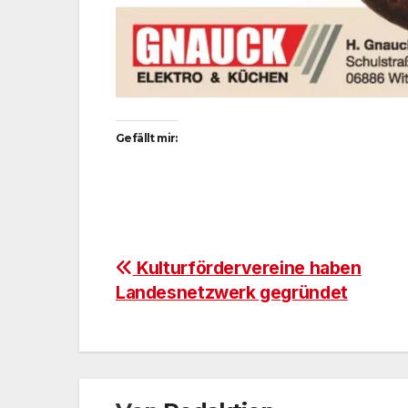
Gefällt mir:
Beitragsnavigation
Kulturfördervereine haben
Landesnetzwerk gegründet