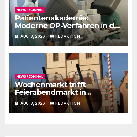
NEWS REGIONAL
Patientenakademie:
Moderne OP-Verfahren in der
Urologie
AUG. 8, 2026
REDAKTION
NEWS REGIONAL
Wochenmarkt trifft
Feierabendmarkt in
Lutherstadt Wittenberg
AUG. 8, 2026
REDAKTION