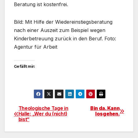
Beratung ist kostenfrei.
Bild: Mit Hilfe der Wiedereinstiegsberatung
nach einer Auszeit zum Beispiel wegen
Kinderbetreuung zurück in den Beruf. Foto:
Agentur für Arbeit
Gefällt mir:
Theologische Tage in
Bin da. Kann
Beitragsnavigation
Halle: „Wer du (nicht)
losgehen.
bist“