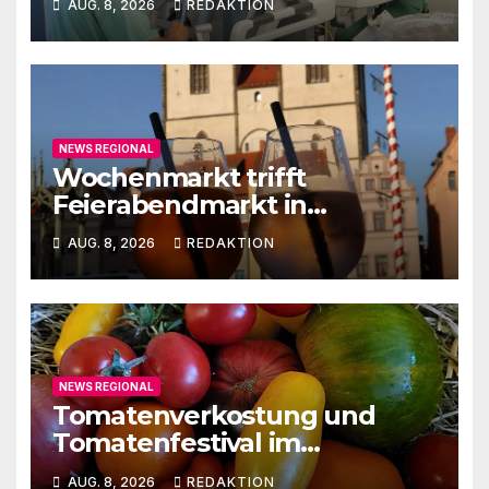
AUG. 8, 2026
REDAKTION
NEWS REGIONAL
Wochenmarkt trifft
Feierabendmarkt in
Lutherstadt Wittenberg
AUG. 8, 2026
REDAKTION
NEWS REGIONAL
Tomatenverkostung und
Tomatenfestival im
Naturparkzentrum
AUG. 8, 2026
REDAKTION