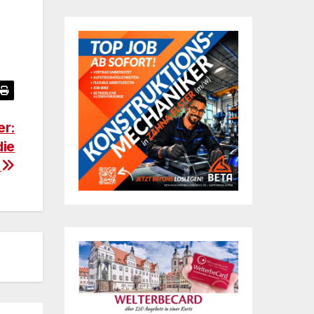
er:
die
n