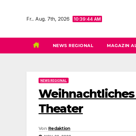
Zum
Inhalt
Fr.. Aug. 7th, 2026
10:39:46 AM
springen
NEWS REGIONAL
MAGAZIN A
NEWS REGIONAL
Weihnachtliches
Theater
Von
Redaktion