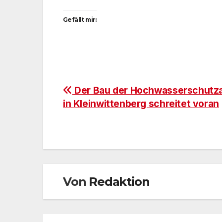
Gefällt mir:
Beitragsnavigation
Der Bau der Hochwasserschutz
in Kleinwittenberg schreitet voran
Von
Redaktion