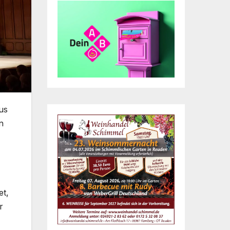
us
n
et,
r