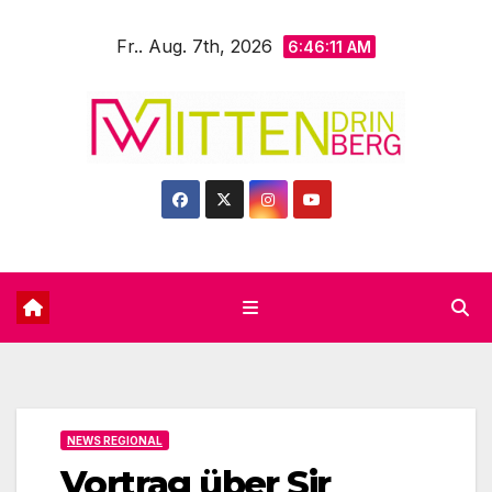
Zum
Fr.. Aug. 7th, 2026
Inhalt
6:46:12 AM
springen
NEWS REGIONAL
Vortrag über Sir