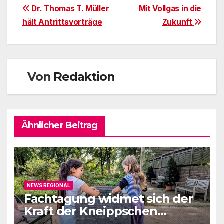
Beitragsnavigation
Dr. Thomas T. Müller
Mit Vollgas in die
hält Antrittsvorträge
Zukunft
Von
Redaktion
Ähnlicher Beitrag
NEWS REGIONAL
Fachtagung widmet sich der
Kraft der Kneippschen
Elemente