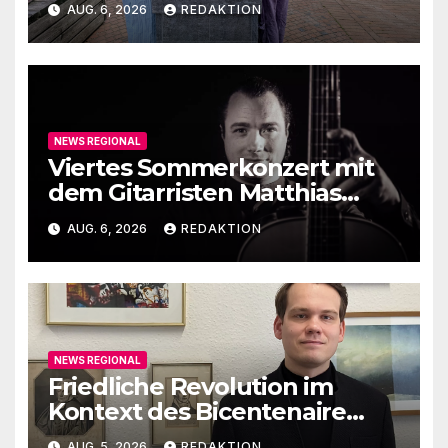
AUG. 6, 2026
REDAKTION
NEWS REGIONAL
Viertes Sommerkonzert mit
dem Gitarristen Matthias
Ehrig
AUG. 6, 2026
REDAKTION
NEWS REGIONAL
Friedliche Revolution im
Kontext des Bicentenaire
1789-1989
AUG. 5, 2026
REDAKTION