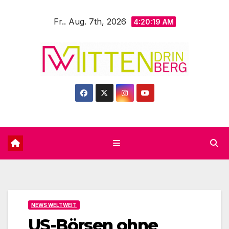
Zum
Fr.. Aug. 7th, 2026
Inhalt
4:20:20 AM
springen
NEWS WELTWEIT
US-Börsen ohne