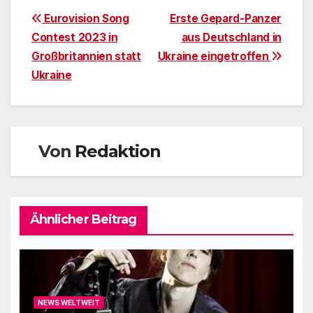
Beitragsnavigation
Eurovision Song
Erste Gepard-Panzer
Contest 2023 in
aus Deutschland in
Großbritannien statt
Ukraine eingetroffen
Ukraine
Von
Redaktion
Ähnlicher Beitrag
NEWS WELTWEIT