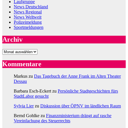
Laufgruppe
News Deutschland
News Regional
News Weltweit
Polizeimeldung
Sportmeldungen
Archiv
Archiv
Kommentare
Markus
zu
Das Tagebuch der Anne Frank im Alten Theater
Dessau
Barbara Esch-Eckert
zu
Persönliche Stadtgeschichten fürs
StadtLabor gesucht
Sylvia Lier
zu
Diskussion über ÖPNV im ländlichen Raum
Bernd Gohlke
zu
Finanzministerium drängt auf rasche
Vereinfachung des Steuerrechts