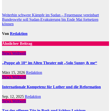
Beitragsnavigation
Weiterhin schwere Kämpfe im Sudan – Feuerpause vereinbart
Bundeswehr soll Sudan-Evakuierung bis Ende Mai fortsetzen
können
Von
Redaktion
Ähnlicher Beitrag
News Weltweit
„Puppe ab 18“ im Alten Theater mit „Solo Sunny & me“
März 15, 2026
Redaktion
News Weltweit
Internationale Kompetenz für Luther und die Reformation
Sep. 12, 2025
Redaktion
News Weltweit
Tag der offenen Tür in Park und Schloss Luisium