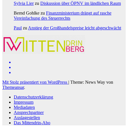
Sylvia Lier
zu
Diskussion über ÖPNV im ländlichen Raum
Bernd Gohlke
zu
Finanzministerium drängt auf rasche
Vereinfachung des Steuerrechts
Paul
zu
Anstieg der Großhandelspreise leicht abgeschwächt
Mit Stolz präsentiert von WordPress
|
Theme: News Way von
Themeansar
.
Datenschutzerklärung
Impressum
Mediadaten
Ansprechpartner
Auslagestellen
Das Mittendrin-Abo