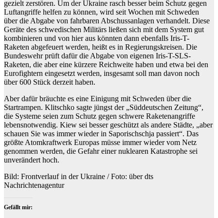
gezielt zerstören. Um der Ukraine rasch besser beim Schutz gegen
Luftangriffe helfen zu können, wird seit Wochen mit Schweden
über die Abgabe von fahrbaren Abschussanlagen verhandelt. Diese
Geräte des schwedischen Militärs ließen sich mit dem System gut
kombinieren und von hier aus könnten dann ebenfalls Iris-T-
Raketen abgefeuert werden, heißt es in Regierungskreisen. Die
Bundeswehr prüft dafür die Abgabe von eigenen Iris-T-SLS-
Raketen, die aber eine kürzere Reichweite haben und etwa bei den
Eurofightern eingesetzt werden, insgesamt soll man davon noch
über 600 Stück derzeit haben.
Aber dafür bräuchte es eine Einigung mit Schweden über die
Startrampen. Klitschko sagte jüngst der „Süddeutschen Zeitung“,
die Systeme seien zum Schutz gegen schwere Raketenangriffe
lebensnotwendig. Kiew sei besser geschützt als andere Städte, „aber
schauen Sie was immer wieder in Saporischschja passiert“. Das
größte Atomkraftwerk Europas müsse immer wieder vom Netz
genommen werden, die Gefahr einer nuklearen Katastrophe sei
unverändert hoch.
Bild: Frontverlauf in der Ukraine / Foto: über dts
Nachrichtenagentur
Gefällt mir: