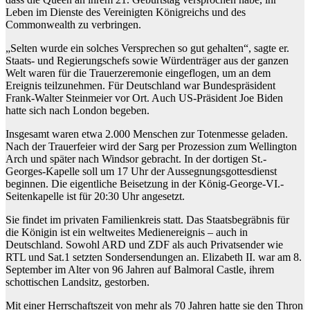
Leben im Dienste des Vereinigten Königreichs und des
Commonwealth zu verbringen.
„Selten wurde ein solches Versprechen so gut gehalten“, sagte er.
Staats- und Regierungschefs sowie Würdenträger aus der ganzen
Welt waren für die Trauerzeremonie eingeflogen, um an dem
Ereignis teilzunehmen. Für Deutschland war Bundespräsident
Frank-Walter Steinmeier vor Ort. Auch US-Präsident Joe Biden
hatte sich nach London begeben.
Insgesamt waren etwa 2.000 Menschen zur Totenmesse geladen.
Nach der Trauerfeier wird der Sarg per Prozession zum Wellington
Arch und später nach Windsor gebracht. In der dortigen St.-
Georges-Kapelle soll um 17 Uhr der Aussegnungsgottesdienst
beginnen. Die eigentliche Beisetzung in der König-George-VI.-
Seitenkapelle ist für 20:30 Uhr angesetzt.
Sie findet im privaten Familienkreis statt. Das Staatsbegräbnis für
die Königin ist ein weltweites Medienereignis – auch in
Deutschland. Sowohl ARD und ZDF als auch Privatsender wie
RTL und Sat.1 setzten Sondersendungen an. Elizabeth II. war am 8.
September im Alter von 96 Jahren auf Balmoral Castle, ihrem
schottischen Landsitz, gestorben.
Mit einer Herrschaftszeit von mehr als 70 Jahren hatte sie den Thron