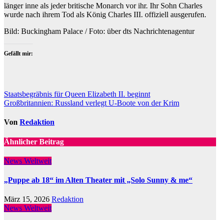
länger inne als jeder britische Monarch vor ihr. Ihr Sohn Charles
wurde nach ihrem Tod als König Charles III. offiziell ausgerufen.
Bild: Buckingham Palace / Foto: über dts Nachrichtenagentur
Gefällt mir:
Beitragsnavigation
Staatsbegräbnis für Queen Elizabeth II. beginnt
Großbritannien: Russland verlegt U-Boote von der Krim
Von
Redaktion
Ähnlicher Beitrag
News Weltweit
„Puppe ab 18“ im Alten Theater mit „Solo Sunny & me“
März 15, 2026
Redaktion
News Weltweit