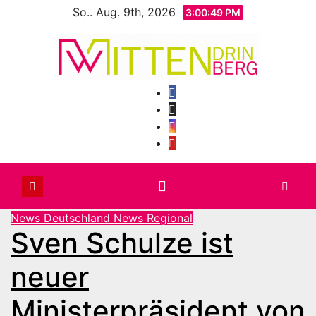
Zum
So.. Aug. 9th, 2026
3:00:52 PM
Inhalt
springen
News Deutschland
News Regional
Sven Schulze ist
neuer
Ministerpräsident von