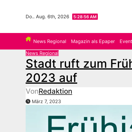
Zum
Inhalt
Do.. Aug. 6th, 2026
5:28:58 AM
springen
News Regional
Magazin als Epaper
Even
News Regional
Stadt ruft zum Frü
2023 auf
Von
Redaktion
März 7, 2023