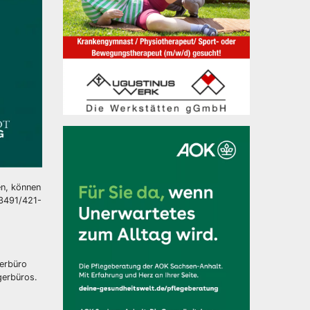
en, können
03491/421-
gerbüro
gerbüros.