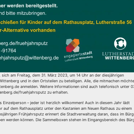
, sich am Freitag, dem 31. März 2023, um 14 Uhr an der diesjährigen
Wittenberg und in den Ortsteilen zu beteiligen. Alle, die mitmachen möcht
tenberg.de anmelden. Weitere Informationen sind auch telefonisch unter 
enberg.de/fruehjahrsputz zu erhalten.
als Einzelperson – jeder ist herzlich willkommen! Auch in diesem Jahr lädt
r auf dem Rathausplatz unter den Kastanien am Neuen Rathaus zu einem
jährigen Frühjahrsputz erinnert die Stadtverwaltung daran, dass im Bür
ben werden können. Die Sammelboxen stehen im Eingangsbereich des Bür