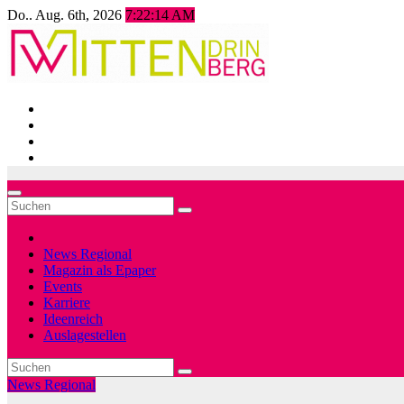
Zum
Do.. Aug. 6th, 2026
7:22:17 AM
Inhalt
springen
News Regional
Magazin als Epaper
Events
Karriere
Ideenreich
Auslagestellen
News Regional