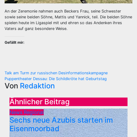
An der Zeremonie nahmen auch Beckers Frau, seine Schwester
sowie seine beiden Söhne, Mattis und Yannick, teil. Die beiden Söhne
spielen heute im Ligaspiel mit und ehren so das Andenken ihres
Vaters auf ganz besondere Weise.
Gefällt mir:
Beitragsnavigation
Talk am Turm zur russischen Desinformationskampagne
Puppentheater Dessau: Die Schildkröte hat Geburtstag
Von
Redaktion
Ähnlicher Beitrag
News Regional
Sechs neue Azubis starten im
Eisenmoorbad