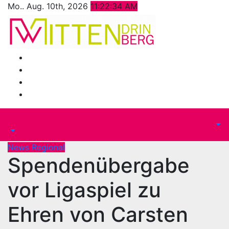
Zum
Mo.. Aug. 10th, 2026
11:22:36 AM
Inhalt
springen
News Regional
Spendenübergabe
vor Ligaspiel zu
Ehren von Carsten