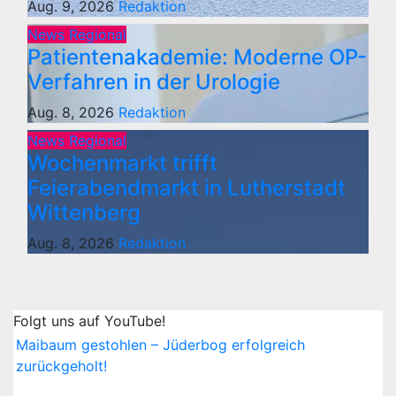
Aug. 9, 2026
Redaktion
News Regional
Patientenakademie: Moderne OP-
Verfahren in der Urologie
Aug. 8, 2026
Redaktion
News Regional
Wochenmarkt trifft
Feierabendmarkt in Lutherstadt
Wittenberg
Aug. 8, 2026
Redaktion
Folgt uns auf YouTube!
Maibaum gestohlen – Jüderbog erfolgreich
zurückgeholt!