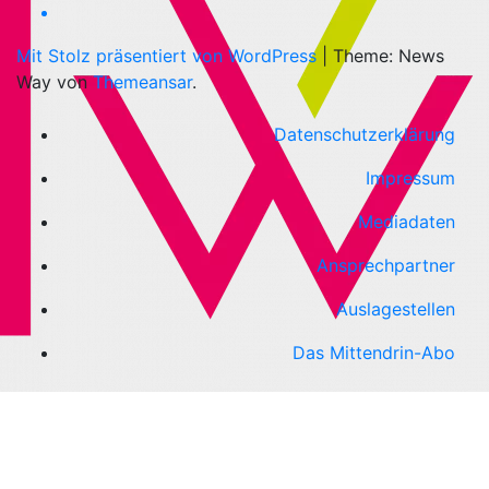
Mit Stolz präsentiert von WordPress
|
Theme: News
Way von
Themeansar
.
Datenschutzerklärung
Impressum
Mediadaten
Ansprechpartner
Auslagestellen
Das Mittendrin-Abo