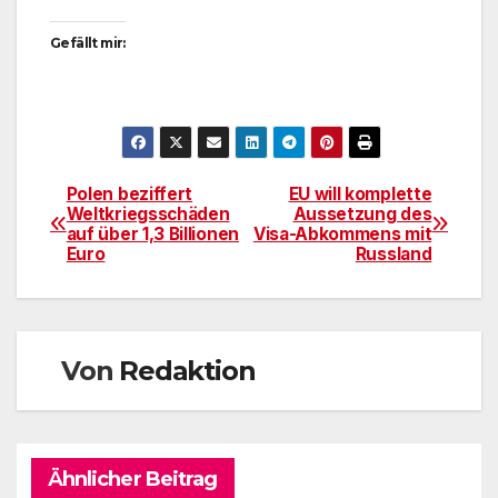
Gefällt mir:
Polen beziffert
EU will komplette
Beitragsnavigation
Weltkriegsschäden
Aussetzung des
auf über 1,3 Billionen
Visa-Abkommens mit
Euro
Russland
Von
Redaktion
Ähnlicher Beitrag