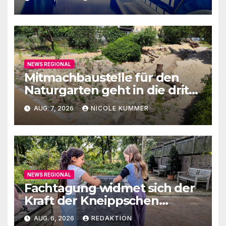
NEWS REGIONAL
Mitmachbaustelle für den
Naturgarten geht in die dritte
Runde
AUG. 7, 2026
NICOLE KUMMER
NEWS REGIONAL
Fachtagung widmet sich der
Kraft der Kneippschen
Elemente
AUG. 6, 2026
REDAKTION