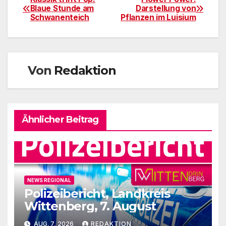
Beitragsnavigation
Blaue Stunde am
Darstellung von
Schwanenteich
Pflanzen im Luisium
Von
Redaktion
Ähnlicher Beitrag
NEWS REGIONAL
Polizeibericht, Landkreis
Wittenberg, 7. August
AUG. 7, 2026
REDAKTION