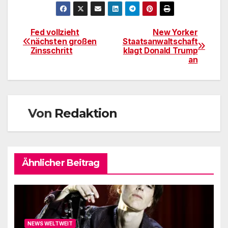
Fed vollzieht
New Yorker
Beitragsnavigation
nächsten großen
Staatsanwaltschaft
Zinsschritt
klagt Donald Trump
an
Von
Redaktion
Ähnlicher Beitrag
NEWS WELTWEIT