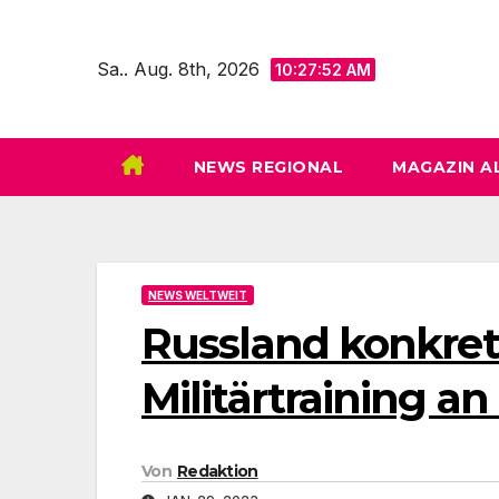
Zum
Inhalt
Sa.. Aug. 8th, 2026
10:27:53 AM
springen
NEWS REGIONAL
MAGAZIN A
NEWS WELTWEIT
Russland konkreti
Militärtraining a
Von
Redaktion