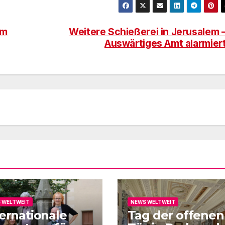
em
Weitere Schießerei in Jerusalem 
Auswärtiges Amt alarmier
 WELTWEIT
NEWS WELTWEIT
ternationale
Tag der offenen