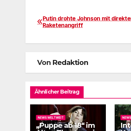
Putin drohte Johnson mit direkt
Beitragsnavigation
Raketenangriff
Von
Redaktion
Ähnlicher Beitrag
NEWS WELTWEIT
NEWS
„Puppe ab 18“ im
In