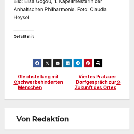
Bild: Elisa Gogou, 1. Kapellmeisterin der
Anhaltischen Philharmonie. Foto: Claudia
Heysel
Gefällt mir:
Gleichstellung mit
Viertes Pratauer
Beitragsnavigation
schwerbehinderten
Dorfgespräch zur
Menschen
Zukunft des Ortes
Von
Redaktion