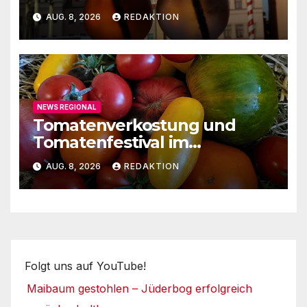
Lutherstadt Wittenberg
AUG. 8, 2026
REDAKTION
NEWS REGIONAL
Tomatenverkostung und
Tomatenfestival im
Naturparkzentrum
AUG. 8, 2026
REDAKTION
Folgt uns auf YouTube!
Maibaum gestohlen – Jüderbog erfolgreich