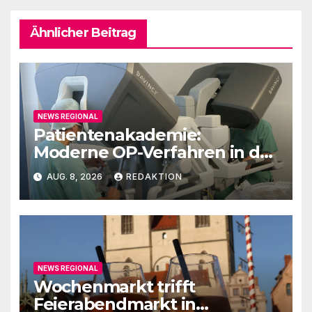
Ähnlicher Beitrag
NEWS REGIONAL
Patientenakademie:
Moderne OP-Verfahren in der
Urologie
AUG. 8, 2026
REDAKTION
NEWS REGIONAL
Wochenmarkt trifft
Feierabendmarkt in