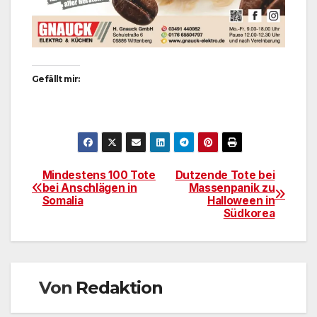
Gefällt mir:
Mindestens 100 Tote
Dutzende Tote bei
Beitragsnavigation
bei Anschlägen in
Massenpanik zu
Somalia
Halloween in
Südkorea
Von
Redaktion