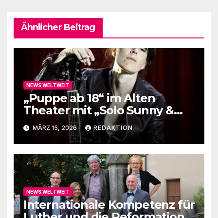
Ähnlicher Beitrag
NEWS WELTWEIT
„Puppe ab 18“ im Alten
Theater mit „Solo Sunny &
me“
MÄRZ 15, 2026
REDAKTION
NEWS WELTWEIT
Internationale Kompetenz für
Luther und die Reformation