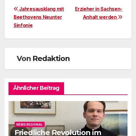
Beitragsnavigation
Jahresausklang mit
Erzieher in Sachsen-
Beethovens Neunter
Anhalt werden
Sinfonie
Von
Redaktion
Ähnlicher Beitrag
NEWS REGIONAL
Friedliche Revolution im