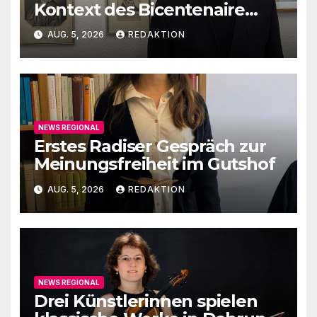
Kontext des Bicentenaire
1789-1989
AUG. 5, 2026
REDAKTION
NEWS REGIONAL
Erstes Radiser Gespräch zur
Meinungsfreiheit im Gutshof
AUG. 5, 2026
REDAKTION
NEWS REGIONAL
Drei Künstlerinnen spielen