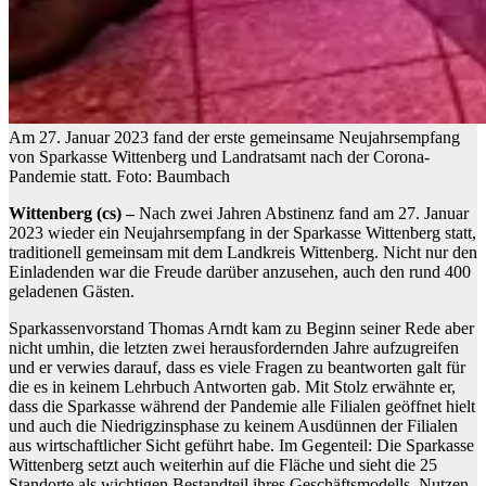
Am 27. Januar 2023 fand der erste gemeinsame Neujahrsempfang
von Sparkasse Wittenberg und Landratsamt nach der Corona-
Pandemie statt. Foto: Baumbach
Wittenberg (cs) –
Nach zwei Jahren Abstinenz fand am 27. Januar
2023 wieder ein Neujahrsempfang in der Sparkasse Wittenberg statt,
traditionell gemeinsam mit dem Landkreis Wittenberg. Nicht nur den
Einladenden war die Freude darüber anzusehen, auch den rund 400
geladenen Gästen.
Sparkassenvorstand Thomas Arndt kam zu Beginn seiner Rede aber
nicht umhin, die letzten zwei herausfordernden Jahre aufzugreifen
und er verwies darauf, dass es viele Fragen zu beantworten galt für
die es in keinem Lehrbuch Antworten gab. Mit Stolz erwähnte er,
dass die Sparkasse während der Pandemie alle Filialen geöffnet hielt
und auch die Niedrigzinsphase zu keinem Ausdünnen der Filialen
aus wirtschaftlicher Sicht geführt habe. Im Gegenteil: Die Sparkasse
Wittenberg setzt auch weiterhin auf die Fläche und sieht die 25
Standorte als wichtigen Bestandteil ihres Geschäftsmodells. Nutzen