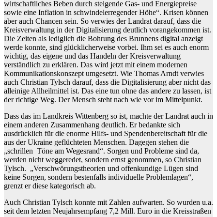
wirtschaftliches Beben durch steigende Gas- und Energiepreise
sowie eine Inflation in schwindelerregender Höhe“. Krisen können
aber auch Chancen sein. So verwies der Landrat darauf, dass die
Kreisverwaltung in der Digitalisierung deutlich vorangekommen ist.
Die Zeiten als lediglich die Bohrung des Brunnens digital anzeigt
werde konnte, sind glücklicherweise vorbei. Ihm sei es auch enorm
wichtig, das eigene und das Handeln der Kreisverwaltung
verständlich zu erklären. Das wird jetzt mit einem modernen
Kommunikationskonszept umgesetzt. Wie Thomas Arndt verwies
auch Christian Tylsch darauf, dass die Digitalisierung aber nicht das
alleinige Allheilmittel ist. Das eine tun ohne das andere zu lassen, ist
der richtige Weg. Der Mensch steht nach wie vor im Mittelpunkt.
Dass das im Landkreis Wittenberg so ist, machte der Landrat auch in
einem anderen Zusammenhang deutlich. Er bedankte sich
ausdrücklich für die enorme Hilfs- und Spendenbereitschaft für die
aus der Ukraine geflüchteten Menschen. Dagegen stehen die
„schrillen Töne am Wegesrand“. Sorgen und Probleme sind da,
werden nicht weggeredet, sondern ernst genommen, so Christian
Tylsch. „Verschwörungstheorien und offenkundige Lügen sind
keine Sorgen, sondern bestenfalls individuelle Problemlagen“,
grenzt er diese kategorisch ab.
Auch Christian Tylsch konnte mit Zahlen aufwarten. So wurden u.a.
seit dem letzten Neujahrsempfang 7,2 Mill. Euro in die Kreisstraßen