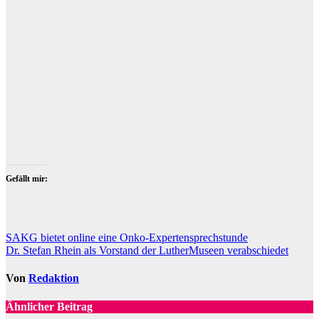
Am 27. Januar 2023 fand der erste gemeinsame
Neujahrsempfang von Sparkasse Wittenberg und Landratsam
nach der Corona-Pandemie statt. Foto: Baumbach
Gefällt mir:
Beitragsnavigation
SAKG bietet online eine Onko-Expertensprechstunde
Dr. Stefan Rhein als Vorstand der LutherMuseen verabschiedet
Von
Redaktion
Ähnlicher Beitrag