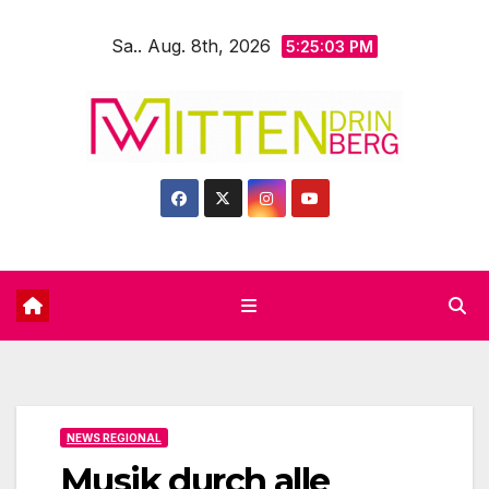
Zum
Sa.. Aug. 8th, 2026
Inhalt
5:25:04 PM
springen
NEWS REGIONAL
Musik durch alle