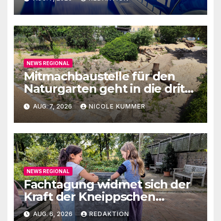
NEWS REGIONAL
Mitmachbaustelle für den
Naturgarten geht in die dritte
Runde
AUG. 7, 2026
NICOLE KUMMER
NEWS REGIONAL
Fachtagung widmet sich der
Kraft der Kneippschen
Elemente
AUG. 6, 2026
REDAKTION