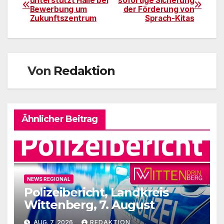
unterstützt Halle bei
sofortige Sicherung
Bewerbung um
der Förderung von
Zukunftszentrum
Sprach-Kitas
Von
Redaktion
Ähnlicher Beitrag
NEWS REGIONAL
Polizeibericht, Landkreis
Wittenberg, 7. August
AUG. 7, 2026
REDAKTION