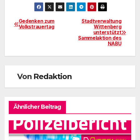
Gedenken zum
Stadtverwaltung
Beitragsnavigation
Volkstrauertag
Wittenberg
unterstützt
Sammelaktion des
NABU
Von
Redaktion
Ähnlicher Beitrag