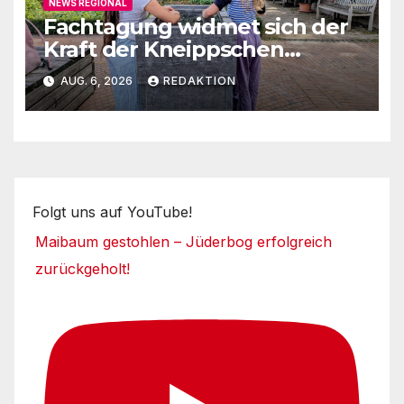
NEWS REGIONAL
Fachtagung widmet sich der
Kraft der Kneippschen
Elemente
AUG. 6, 2026
REDAKTION
Folgt uns auf YouTube!
Maibaum gestohlen – Jüderbog erfolgreich
zurückgeholt!