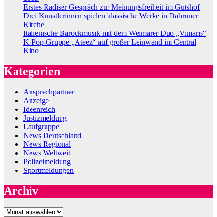
Erstes Radiser Gespräch zur Meinungsfreiheit im Gutshof
Drei Künstlerinnen spielen klassische Werke in Dabruner
Kirche
Italienische Barockmusik mit dem Weimarer Duo „Vimaris“
K-Pop-Gruppe „Ateez“ auf großer Leinwand im Central
Kino
Kategorien
Ansprechpartner
Anzeige
Ideenreich
Justizmeldung
Laufgruppe
News Deutschland
News Regional
News Weltweit
Polizeimeldung
Sportmeldungen
Archiv
Archiv