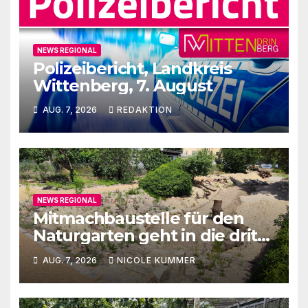
NEWS REGIONAL
Polizeibericht, Landkreis
Wittenberg, 7. August
AUG. 7, 2026
REDAKTION
NEWS REGIONAL
Mitmachbaustelle für den
Naturgarten geht in die dritte
Runde
AUG. 7, 2026
NICOLE KUMMER