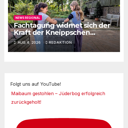
NEWS REGIONAL
Fachtagung widmet sich der
Kraft der Kneippschen
Elemente
AUG. 6, 2026
REDAKTION
Folgt uns auf YouTube!
Maibaum gestohlen – Jüderbog erfolgreich
zurückgeholt!