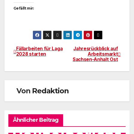
Gefällt mir:
Fällarbeiten für Laga
Jahresrückblick auf
Beitragsnavigation
2028 starten
Arbeitsmarkt
Sachsen-Anhalt Ost
Von
Redaktion
Ähnlicher Beitrag