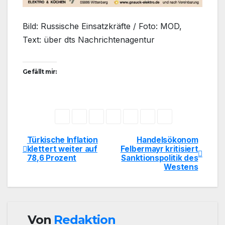
Bild: Russische Einsatzkräfte / Foto: MOD,
Text: über dts Nachrichtenagentur
Gefällt mir:
Türkische Inflation
Handelsökonom
Beitragsnavigation
klettert weiter auf
Felbermayr kritisiert
78,6 Prozent
Sanktionspolitik des
Westens
Von
Redaktion