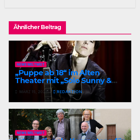
Ähnlicher Beitrag
NEWS WELTWEIT
„Puppe ab 18“ im Alten
Theater mit „Solo Sunny &
me“
MÄRZ 15, 2026
REDAKTION
NEWS WELTWEIT