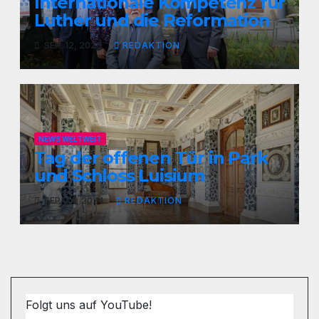
Internationale Kompetenz für
Luther und die Reformation
SEP. 12, 2025
REDAKTION
NEWS WELTWEIT
Tag der offenen Tür in Park
und Schloss Luisium
SEP. 24, 2024
REDAKTION
Folgt uns auf YouTube!