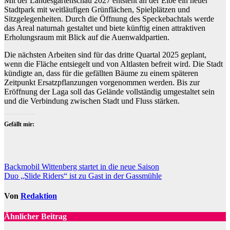
Mit der Landesgartenschau 2027 entsteht an der Elbe ein neuer
Stadtpark mit weitläufigen Grünflächen, Spielplätzen und
Sitzgelegenheiten. Durch die Öffnung des Speckebachtals werde
das Areal naturnah gestaltet und biete künftig einen attraktiven
Erholungsraum mit Blick auf die Auenwaldpartien.
Die nächsten Arbeiten sind für das dritte Quartal 2025 geplant,
wenn die Fläche entsiegelt und von Altlasten befreit wird. Die Stadt
kündigte an, dass für die gefällten Bäume zu einem späteren
Zeitpunkt Ersatzpflanzungen vorgenommen werden. Bis zur
Eröffnung der Laga soll das Gelände vollständig umgestaltet sein
und die Verbindung zwischen Stadt und Fluss stärken.
Gefällt mir:
Beitragsnavigation
Backmobil Wittenberg startet in die neue Saison
Duo „Slide Riders“ ist zu Gast in der Gassmühle
Von
Redaktion
Ähnlicher Beitrag