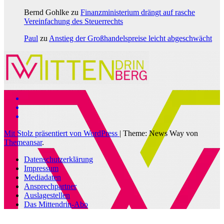
Bernd Gohlke
zu
Finanzministerium drängt auf rasche
Vereinfachung des Steuerrechts
Paul
zu
Anstieg der Großhandelspreise leicht abgeschwächt
Mit Stolz präsentiert von WordPress
|
Theme: News Way von
Themeansar
.
Datenschutzerklärung
Impressum
Mediadaten
Ansprechpartner
Auslagestellen
Das Mittendrin-Abo