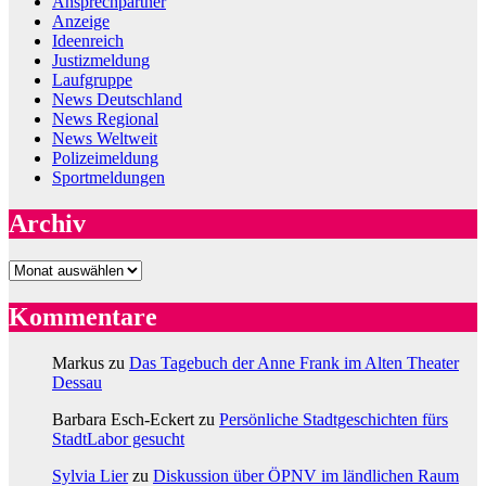
Ansprechpartner
Anzeige
Ideenreich
Justizmeldung
Laufgruppe
News Deutschland
News Regional
News Weltweit
Polizeimeldung
Sportmeldungen
Archiv
Archiv
Kommentare
Markus
zu
Das Tagebuch der Anne Frank im Alten Theater
Dessau
Barbara Esch-Eckert
zu
Persönliche Stadtgeschichten fürs
StadtLabor gesucht
Sylvia Lier
zu
Diskussion über ÖPNV im ländlichen Raum