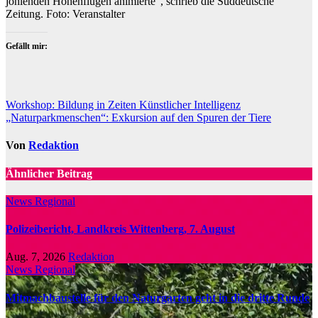
johlenden Höhenflügen animierte“, schrieb die Süddeutsche
Zeitung. Foto: Veranstalter
Gefällt mir:
Beitragsnavigation
Workshop: Bildung in Zeiten Künstlicher Intelligenz
„Naturparkmenschen“: Exkursion auf den Spuren der Tiere
Von
Redaktion
Ähnlicher Beitrag
News Regional
Polizeibericht, Landkreis Wittenberg, 7. August
Aug. 7, 2026
Redaktion
News Regional
Mitmachbaustelle für den Naturgarten geht in die dritte Runde