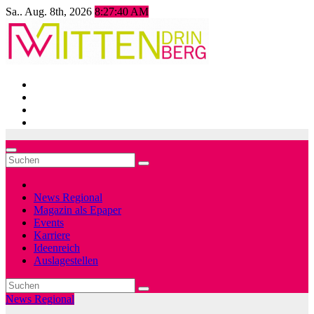
Zum
Sa.. Aug. 8th, 2026
8:27:42 AM
Inhalt
springen
News Regional
Magazin als Epaper
Events
Karriere
Ideenreich
Auslagestellen
News Regional