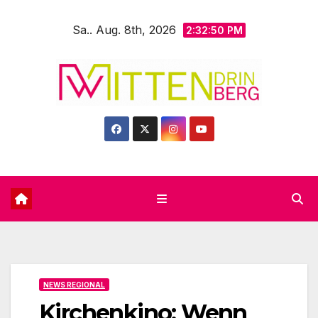
Zum
Sa.. Aug. 8th, 2026
Inhalt
2:32:52 PM
springen
NEWS REGIONAL
Kirchenkino: Wenn