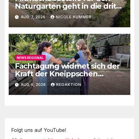
Naturgarten geht in die dritte
Runde
AUG. 7, 2026
NICOLE KUMMER
NEWS REGIONAL
Fachtagung widmet sich der
Kraft der Kneippschen
Elemente
AUG. 6, 2026
REDAKTION
Folgt uns auf YouTube!