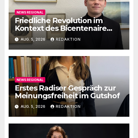
NEWS REGIONAL
Friedliche Revolution im
Kontext des Bicentenaire
1789-1989
AUG. 5, 2026
REDAKTION
NEWS REGIONAL
Erstes Radiser Gespräch zur
Meinungsfreiheit im Gutshof
AUG. 5, 2026
REDAKTION