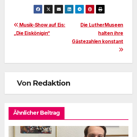
Beitragsnavigation
Musik-Show auf Eis:
Die LutherMuseen
„Die Eiskönigin“
halten ihre
Gästezahlen konstant
Von
Redaktion
Ähnlicher Beitrag