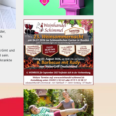
der,
rk
strömt und
 sein.
rkrankte