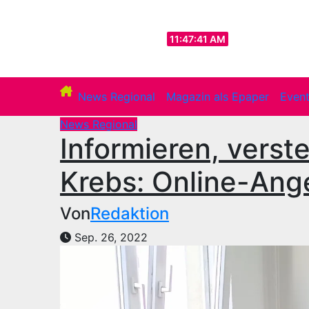
Zum
Inhalt
Sa.. Aug. 8th, 2026
11:47:43 AM
springen
News Regional
Magazin als Epaper
Even
News Regional
Informieren, verst
Krebs: Online-Ang
Von
Redaktion
Sep. 26, 2022