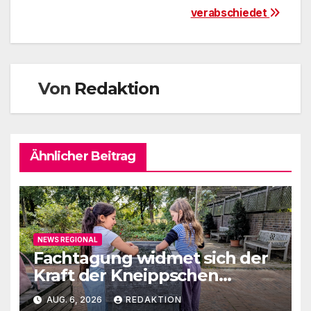
verabschiedet
Von
Redaktion
Ähnlicher Beitrag
NEWS REGIONAL
Fachtagung widmet sich der
Kraft der Kneippschen
Elemente
AUG. 6, 2026
REDAKTION