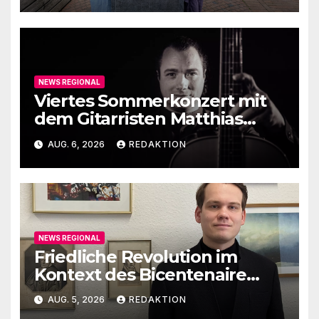
NEWS REGIONAL
Viertes Sommerkonzert mit
dem Gitarristen Matthias
Ehrig
AUG. 6, 2026
REDAKTION
NEWS REGIONAL
Friedliche Revolution im
Kontext des Bicentenaire
1789-1989
AUG. 5, 2026
REDAKTION