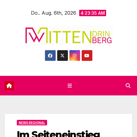
Zum
Do.. Aug. 6th, 2026
Inhalt
4:23:37 AM
springen
NEWS REGIONAL
Im Seiteneinstieg