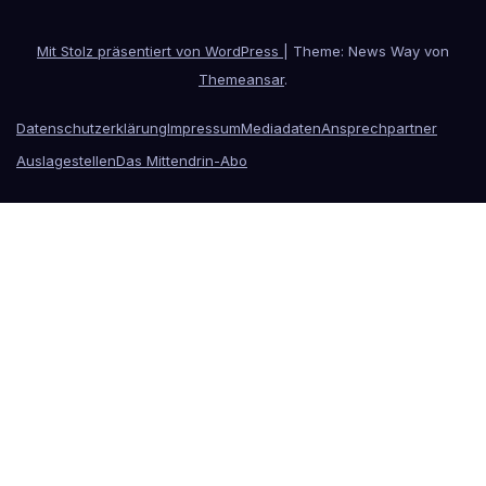
Mit Stolz präsentiert von WordPress
|
Theme: News Way von
Themeansar
.
Datenschutzerklärung
Impressum
Mediadaten
Ansprechpartner
Auslagestellen
Das Mittendrin-Abo