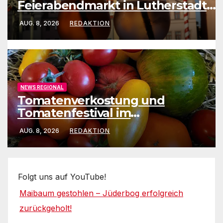
Feierabendmarkt in Lutherstadt
Wittenberg
AUG. 8, 2026
REDAKTION
NEWS REGIONAL
Tomatenverkostung und
Tomatenfestival im
Naturparkzentrum
AUG. 8, 2026
REDAKTION
Folgt uns auf YouTube!
Maibaum gestohlen – Jüderbog erfolgreich
zurückgeholt!