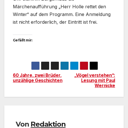
Märchenaufführung „Herr Holle rettet den
Winter“ auf dem Programm. Eine Anmeldung
ist nicht erforderlich, der Eintritt ist frei.
Gefällt mir:
60 Jahre, zwei Brüder,
„Vögel verstehen“:
Beitragsnavigation
unzählige Geschichten
Lesung mit Paul
Wernicke
Von
Redaktion