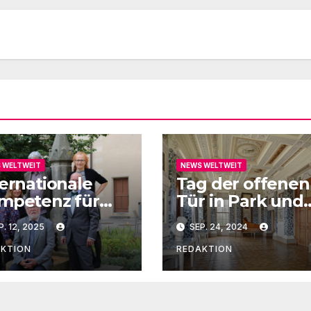
 WELTWEIT
NEWS WELTWEIT
ternationale
Tag der offenen
mpetenz für
Tür in Park und
ther und die
Schloss Luisium
P. 12, 2025
SEP. 24, 2024
formation
AKTION
REDAKTION