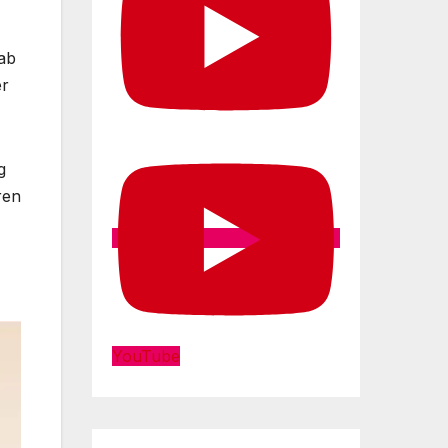
 ab
er
g
ren
YouTube