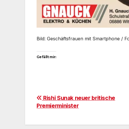
Bild: Geschäftsfrauen mit Smartphone / F
Gefällt mir:
Beitragsnavigation
Rishi Sunak neuer britische
Premierminister