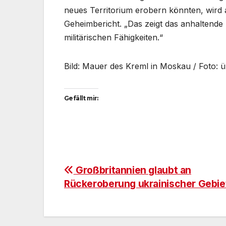
neues Territorium erobern könnten, wird a
Geheimbericht. „Das zeigt das anhaltende
militärischen Fähigkeiten.“
Bild: Mauer des Kreml in Moskau / Foto: 
Gefällt mir:
Beitragsnavigation
Großbritannien glaubt an
Rückeroberung ukrainischer Gebie