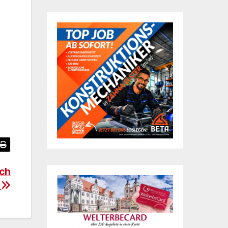
ach
d