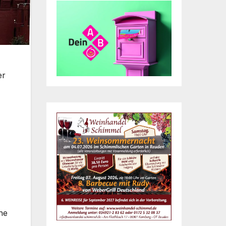
er
ne