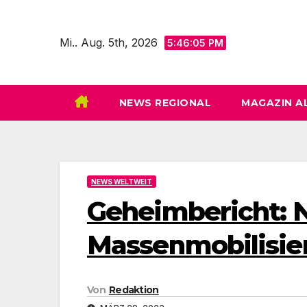
Zum
Inhalt
Mi.. Aug. 5th, 2026
5:46:06 PM
springen
NEWS REGIONAL
MAGAZIN A
NEWS WELTWEIT
Geheimbericht: N
Massenmobilisie
Von
Redaktion